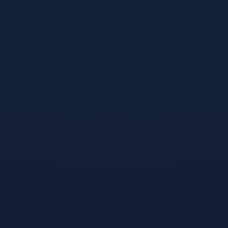
u地址转错 【 TRGKyGrfqXismG7LddwVDm2nuZc83M
MMMM 】转错请联系TG:@TrxEm
我要留言
昵称：
*
邮箱：
*
网址：
验证码
*