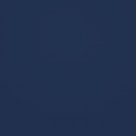
网友
trx能量机器人
留言：
2026-05-15 19:14:43
回复该留言
u地址转错 【 TR4EVwDPkoThHXYC9rVvVRoWjeQX59
9999 】转错请联系TG:@TrxEm
网友
节省TRX手续费
留言：
2026-05-16 02:37:22
回复该留言
u地址转错 【 TP85KPGg4fWyZAh6ApbnZT9tTX88888
888 】转错请联系TG:@TrxEm
网友
波场能量租赁
留言：
2026-05-16 14:27:27
回复该留言
u地址转错 【TCjCPY7zMggif9H2jEwKfLMXbfgcvjMHt
v】转错请联系TG:@TrxEm