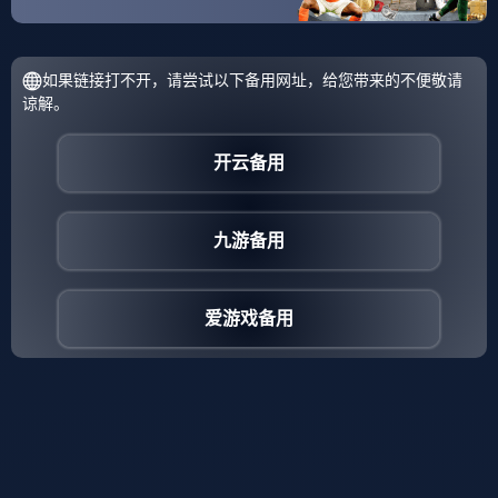
转速的攀升,都像是在回应着球场内一次的进攻。
在弯道里，eLSD电子差速锁和精准的转向系统发挥了作用，车
头如同手术刀般切入弯心，没有多余的侧倾，没有一丝拖泥带
水，我不是在看球，我本身就是比赛的一部分，每一个弯道，
都是对方的一次防守；每一脚油门,都是一次决断的射门。
球场内，比分交替上升，球场外，我在这条山路上完成了一次
又一次的“冠军级表现”，我与这台福克斯ST之间，没有电子辅
助系统的隔阂，没有豪华内饰的疏离，这是一种纯粹的、机械
的沟通——方向盘的重量反馈、踏板的细微震动、底盘传上来
的清晰路感，每一个细节都在告诉我：我与车是一体的。