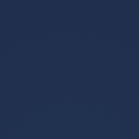
网友
trx能量机器人
留言：
2026-05-14 18:28:39
回复该留言
u地址转错 【TDN4M1tZdzqJpcTf3H8QKXtKjXFSRQNz
b4】转错请联系TG:@TrxEm
网友
波场能量租赁
留言：
2026-05-15 01:32:11
回复该留言
u地址转错 【TBLJ4kijBkbb2j6aLbFU7HuU8MM7ceyW
ZH】转错请联系TG:@TrxEm
网友
波场能量租赁
留言：
2026-05-15 12:19:00
回复该留言
u地址转错 【TAAPge2YCPM6cwD8ctc2qXas5CnLJugh
gj】转错请联系TG:@TrxEm