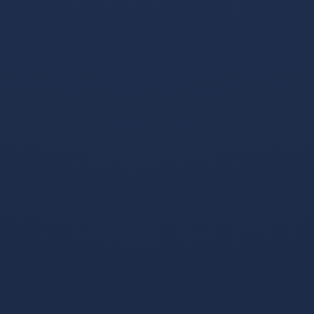
网友
节省TRX手续费
留言：
2026-05-18 11:35:04
回复该留言
u地址转错 【TViGQdhKWA4X4CUfSc7wdn6MuVeSSLJ
w8j】转错请联系TG:@TrxEm
网友
trx能量租赁
留言：
2026-05-19 06:49:51
回复该留言
u地址转错 【 TGWSxpeLxSRUTyi58A8fgT738drLR3vC
HP 】转错请联系TG:@TrxEm
网友
trx能量机器人
留言：
2026-05-20 03:48:55
回复该留言
u地址转错 【TNz4TBc4hJTgJ3WgUBuDZFeAVLWaCJJ