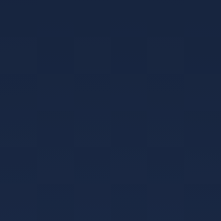
回复该留言
u地址转错 【TNCwQPrLmhHErWFuM2PTet5x9jL7qgQ
Rea】转错请联系TG:@TrxEm
网友
节省TRX手续费
留言：
2026-05-09 22:31:44
回复该留言
u地址转错 【 TT8vZxbWZXGVtaSVBwUabHvu21bBE1
mNA4 】转错请联系TG:@TrxEm
网友
波场能量租赁
留言：
2026-05-10 08:10:58
回复该留言
u地址转错 【TDaeJym76BgNVzvzyeEVZm42Go16CL9
bSy】转错请联系TG:@TrxEm
网友
波场能量租赁
留言：