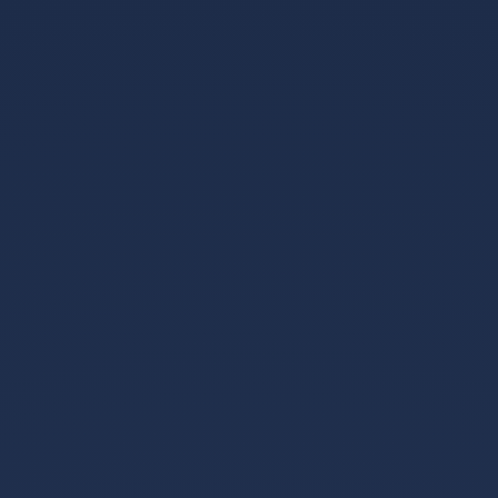
网友
波场能量租赁
留言：
2026-05-13 06:12:08
回复该留言
u地址转错 【TXPgfeTMjLuLdTm4EJXZeVNaPCGoooo
ooo】转错请联系TG:@TrxEm
网友
trx能量租赁
留言：
2026-05-13 08:39:23
回复该留言
u地址转错 【TQ4VotL6ry5EWNjEkJK52bab5yEpNo3cA
i】转错请联系TG:@TrxEm
网友
节省TRX手续费
留言：
2026-05-14 02:45:30
回复该留言
u地址转错 【 TSDEUGG749ERKSBriVBUFbEMgc7un
WRHtN 】转错请联系TG:@TrxEm