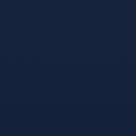
u地址转错 【 TRSxovBJF2m5qhF4hUrH7B71j2Qf7Rtd
3N 】转错请联系TG:@TrxEm
网友
trx能量租赁
留言：
2026-05-27 06:44:41
回复该留言
u地址转错 【TEti5AKkagXrFkQgB39PYK8tEjvP5mXHk
B】转错请联系TG:@TrxEm
网友
波场能量租赁
留言：
2026-05-27 21:03:39
回复该留言
u地址转错 【 TV9ucVdm7suZdKTE8kyZQfZcBsgJo2hz
s3 】转错请联系TG:@TrxEm
网友
波场能量租赁
留言：
2026-05-28 08:04:59
回复该留言